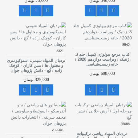
340,000 تومان
75,000 تومان
8542
3321
کتاب مرجع بیولوژی کمپبل جلد 3:
ژنتیک / ویراست دوازدهم 2020 /
نردبان المپیاد شیمی: استوکیومتری
خانه زیست‌شناسی
و محلول ها / مس کاران - کوچک
زاده / گچ - دانش پژوهان جوان
600,000 تومان
325,000 تومان
25088
20250/1
نردبان المپیاد ریاضی ترکیبیات