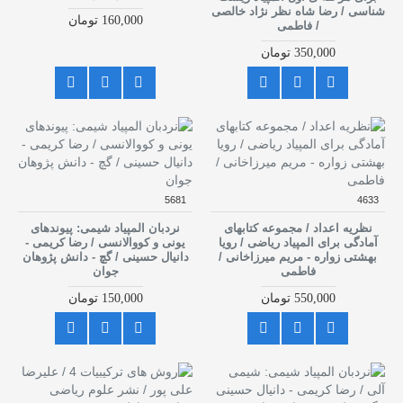
شناسی / رضا شاه نظر نژاد خالصی
160,000 تومان
/ فاطمی
350,000 تومان
5681
4633
نظریه اعداد / مجموعه کتابهای
نردبان المپیاد شیمی: پیوندهای
آمادگی برای المپیاد ریاضی / رویا
یونی و کووالانسی / رضا کریمی -
بهشتی زواره - مریم میرزاخانی /
دانیال حسینی / گچ - دانش پژوهان
فاطمی
جوان
550,000 تومان
150,000 تومان