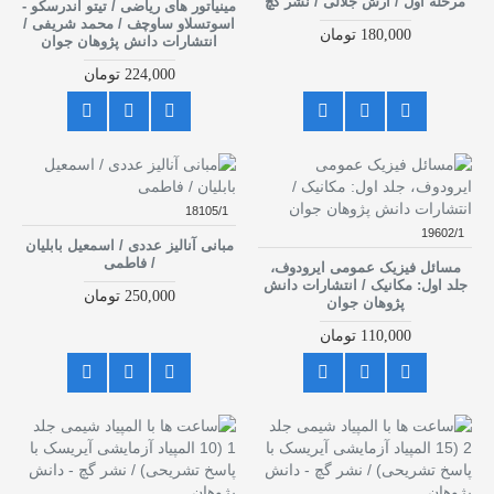
مرحله اول / آرش جلالی / نشر گچ
مینیاتور های ریاضی / تیتو آندرسکو -
اسوتسلاو ساوچف / محمد شریفی /
180,000 تومان
انتشارات دانش پژوهان جوان
224,000 تومان
18105/1
19602/1
مبانی آنالیز عددی / اسمعیل بابلیان
/ فاطمی
مسائل فیزیک عمومی ایرودوف،
جلد اول: مکانیک / انتشارات دانش
250,000 تومان
پژوهان جوان
110,000 تومان