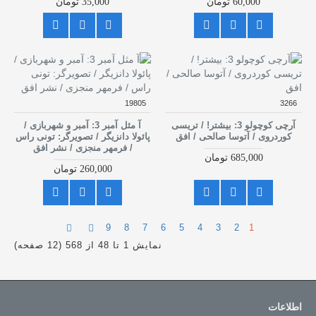
60,000 تومان
35,000 تومان
19805
3266
آرچی کوچولو 3: بیشتر! / تریسی
آ مثل آمبر 3: آمبر و شهربازی /
کوردروی / آتوسا صالحی / افق
پائولا دانزیگر / تصویرگر: تونی راس
/ فرمهر منجزی / نشر افق
685,000 تومان
260,000 تومان
9
8
7
6
5
4
3
2
1
نمایش 1 تا 48 از 568 (12 صفحه)
اطلاعات