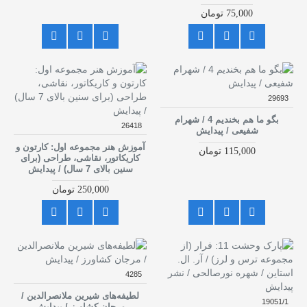
75,000 تومان
29693
بگو ما هم بخندیم 4 / شهرام
26418
شفیعی / پیدایش
آموزش هنر مجموعه اول: کارتون و
115,000 تومان
کاریکاتور، نقاشی، طراحی (برای
سنین بالای 7 سال) / پیدایش
250,000 تومان
4285
لطیفه‌های شیرین ملانصرالدین /
19051/1
مرجان کشاورز / پیدایش