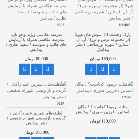
5527
19048/1
پارک وحشت 14: موش های هیولا
مدرسه عکاسی ویژه نوجوانان:
(از مجموعه ترس و لرز) / آر. ال.
مدرسه عکاسی همراه با آزمایش
استاین / شهره نورصالحی / نشر
های جالب و سودمند / سعید نظری /
پیدایش
پیدایش
189,000 تومان
80,000 تومان
17539
6114
مثلث برمودا کجاست؟ / مگان
استاین / فرزین سوری / پیدایش
لطیفه‌های شیرین عبید زاکانی /
گزیده و بازنویسی شهرام شفیعی /
119,000 تومان
نشر پیدایش
166,000 تومان