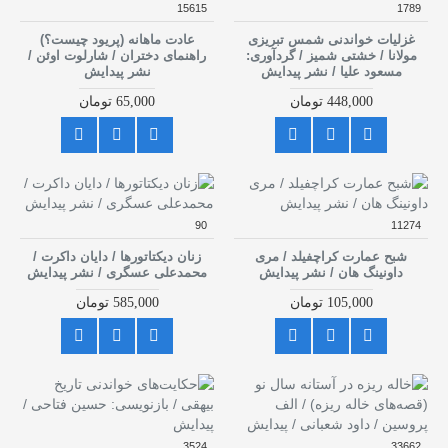
15615
1789
غزلیات خواندنی شمس تبریزی
عادت ماهانه (پریود چیست؟)
مولانا / خشتی شمیز / گردآوری:
راهنمای دختران / شارلوت اوئن /
مسعود علیا / نشر پیدایش
نشر پیدایش
448,000 تومان
65,000 تومان
90
11274
شبح عمارت کراچفیلد / مری
زنان دیکتاتورها / دایان داکرت /
داونینگ هان / نشر پیدایش
محمدعلی عسگری / نشر پیدایش
105,000 تومان
585,000 تومان
3524
33662