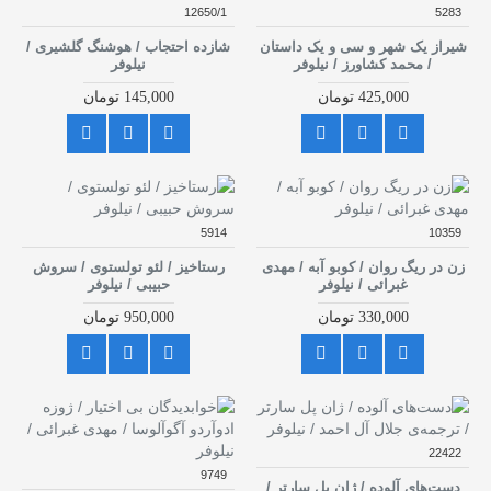
12650/1
5283
شیراز یک شهر و سی و یک داستان
شازده احتجاب / هوشنگ گلشیری /
/ محمد کشاورز / نیلوفر
نیلوفر
425,000 تومان
145,000 تومان
5914
10359
زن در ریگ روان / کوبو آبه / مهدی
رستاخیز / لئو تولستوی / سروش
غبرائی / نیلوفر
حبیبی / نیلوفر
330,000 تومان
950,000 تومان
22422
9749
دست‌های آلوده / ژان پل سارتر /