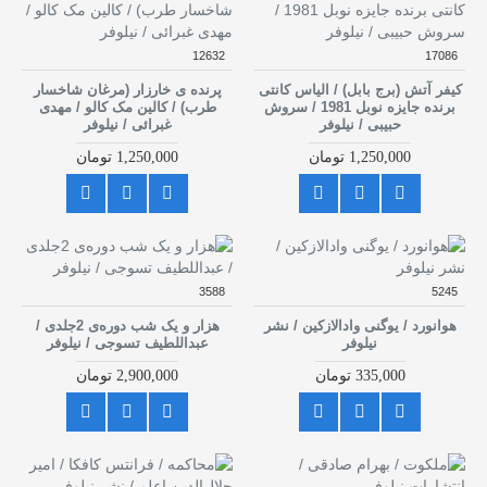
12632
17086
کیفر آتش (برج بابل) / الیاس کانتی
پرنده ی خارزار (مرغان شاخسار
برنده جایزه نوبل 1981 / سروش
طرب) / کالین مک کالو / مهدی
حبیبی / نیلوفر
غبرائی / نیلوفر
1,250,000 تومان
1,250,000 تومان
3588
5245
هوانورد / یوگنی وادالازکین / نشر
هزار و یک شب دوره‌ی 2جلدی /
نیلوفر
عبداللطیف تسوجی / نیلوفر
335,000 تومان
2,900,000 تومان