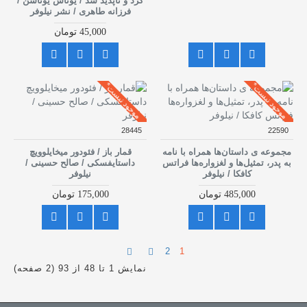
کرد و ناپدید شد / یوناس یوناسن /
فرزانه طاهری / نشر نیلوفر
45,000 تومان
موجود نیست*
موجود نیست*
28445
22590
مجموعه ی داستان‌ها همراه با نامه
قمار باز / فئودور میخایلوویچ
به پدر، تمثیل‌ها و لغزواره‌ها فراتس
داستایفسکی / صالح حسینی /
کافکا / نیلوفر
نیلوفر
485,000 تومان
175,000 تومان
2
1
نمایش 1 تا 48 از 93 (2 صفحه)