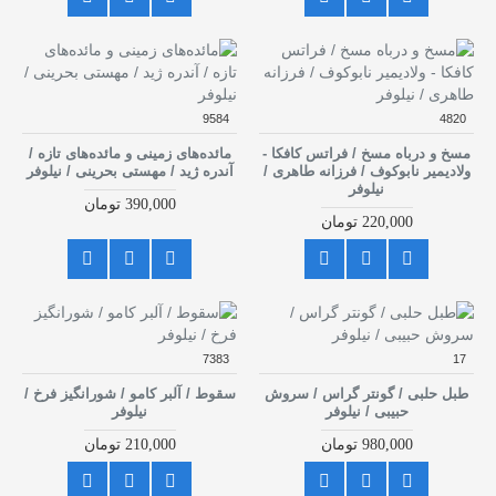
9584
4820
مسخ و درباه مسخ / فراتس کافکا -
مائده‌های زمینی و مائده‌های تازه /
ولادیمیر نابوکوف / فرزانه طاهری /
آندره ژید / مهستی بحرینی / نیلوفر
نیلوفر
390,000 تومان
220,000 تومان
7383
17
طبل حلبی / گونتر گراس / سروش
سقوط / آلبر کامو / شورانگیز فرخ /
حبیبی / نیلوفر
نیلوفر
980,000 تومان
210,000 تومان