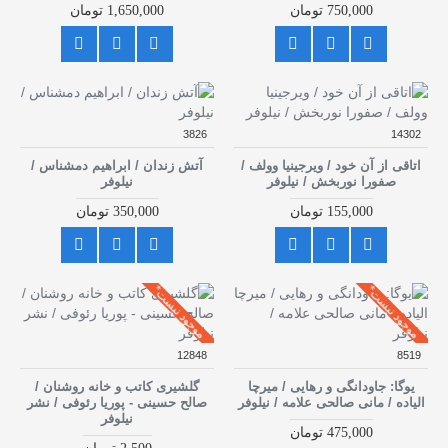
750,000 تومان
1,650,000 تومان
3826
14302
اتاقی از آن خود / ویرجینیا وولف /
آتش زندان / ابراهیم دمشناس /
صفورا نوربخش / نیلوفر
نیلوفر
155,000 تومان
350,000 تومان
موجود نیست*
موجود نیست*
12848
8519
یوگا: جاودانگی و رهایی / میرچا
گلشیری کاتب و خانه روشنان /
الیاده / مانی صالحی علامه / نیلوفر
صالح حسینی - پوریا رئوفی / نشر
نیلوفر
475,000 تومان