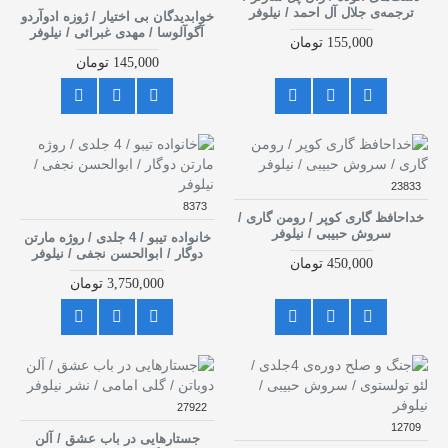
ترجمه‌ی جلال آل احمد / نیلوفر
خوابدیدگان بی اختیار / ژوزه ادوآردو
آگوآلوسا / مهدی غبرائی / نیلوفر
155,000 تومان
145,000 تومان
23833
8373
خداحافظ گاری کوپر / رومن گاری /
سروش حبیبی / نیلوفر
خانواده تیبو / 4 جلدی / روژه مارتن
دوگار / ابوالحسن نجفی / نیلوفر
450,000 تومان
3,750,000 تومان
27922
12709
جستارهایی در باب عشق / آلن