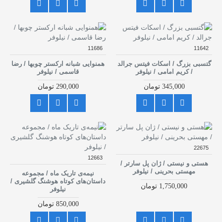
11686
11642
گتسبی بزرگ / اسکات فیتس جرالد
همنوایی شبانه ارکستر چوبها / رضا
/ کریم امامی / نیلوفر
قاسمی / نیلوفر
345,000 تومان
290,000 تومان
22675
12663
هستی و نیستی / ژان پل سارتر /
مهستی بحرینی / نیلوفر
نیمه‌ی تاریک ماه / مجموعه
داستان‌های کوتاه هوشنگ گلشیری /
1,750,000 تومان
نیلوفر
850,000 تومان