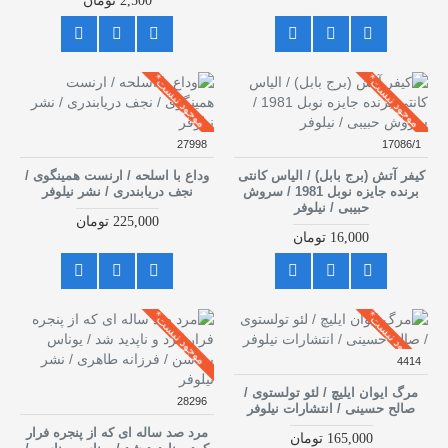
2,500 تومان
موجود نیست*
موجود نیست*
27998
17086/1
کیفر آتش (برج بابل) / الیاس کانتی
وداع با اسلحه / ارنست همینگوی /
برنده جایزه نوبل 1981 / سروش
نجف دریابندری / نشر نیلوفر
حبیبی / نیلوفر
225,000 تومان
16,000 تومان
موجود نیست*
موجود نیست*
4414
مرگ ایوان ایلیچ / لئو تولستوی /
28296
صالح حسینی / انتشارات نیلوفر
مرد صد ساله ای که از پنجره فرار
165,000 تومان