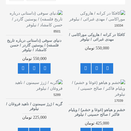
19334
8501
کافکا در کرانه / هاروکی موراکامی /
مهدی غبرائی / نیلوفر
دنیای سوفی (داستانی درباره تاریخ
فلسفه) / یوستین گاردر / حسن
550,000 تومان
کامشاد / نیلوفر
550,000 تومان
5289
17039
گربه / ژرژ سیمنون / ناهید فروغان /
نیلوفر
خشم و هیاهو (غوغا و خشم) / ویلیام
فاکنر / صالح حسینی / نیلوفر
225,000 تومان
425,000 تومان