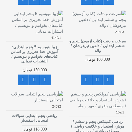
21603
4142/1
سرعت و دقت (کتاب آزمون) پنجم و
ششم ابتدایی / دلفین تیزهوشان /
زیبا بنویسیم 5 پنجم ابتدایی:
واله
آموزش خط تحریری بر اساس
کتاب‌های بخوانیم و بنویسیم /
180,000 تومان
انتشارات قدیانی
150,000 تومان
24692
152/1
ریاضی پنجم ابتدایی سوالات
امتحانی اسفندیار
ریاضی کمپلکس پنجم و ششم /
هوش، استعداد و خلاقیت ریاضی /
118,000 تومان
مصطفی باقری / مهر و ماه