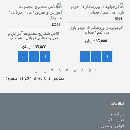
6016
12608
کوچولوهای ورزشکار 5: جودو بازی
می کنم / قدیانی
کلاس شطرنج مجموعه آموزش و
تمرین / هادی قربانی / شباهنگ
85,000 تومان
195,000 تومان
7
6
5
4
3
2
1
نمایش 1 تا 48 از 297 (7 صفحه)
اطلاعات
درباره ما
تماس با ما
قوانین و مقررات