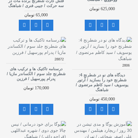
فلش کارت شطرنج برنده مات در
سه حرکت / جیبی فنری / شباهنگ
625,000 تومان
65,000 تومان
28872
2806
درسنامه تاکتیک ها و ترکیب های
شطرنج جلد سوم / الکساندر مازیا /
دیدگاه های نو در شطرنج 4:
پدرام پورسهیل / فرزین
شطرنج خود را بسازید / آرتور
یوسوپف / سید کاظم مرتضوی /
170,000 تومان
شباهنگ
450,000 تومان