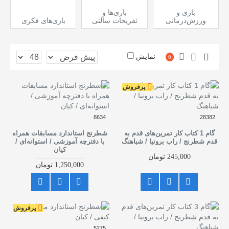
بازی و
بازی‌ها و
ورزش‌درمانی
تفریحات سالنی
بازی‌های فکری
نمایش
0
پرفروش
8634
28382
گام 1 کتاب کار تمرین‌های قدم به
شطرنج استاندارد مسابقات همراه
قدم شطرنج / راب برونیا / شباهنگ
با دفترچه آموزشی / استوانه‌ای /
کیان
245,000 تومان
1,250,000 تومان
پرفروش
5275