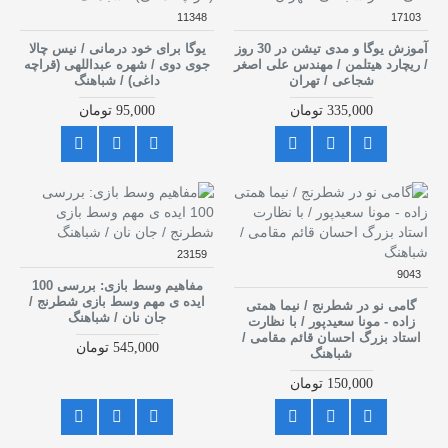
11348
17103
آموزش یوگا و مدی تیشن در 30 روز
یوگا برای خود درمانی / نیس چالا
/ ریچارد هیتلمن / مهندس علی اصغر
جوی دوی / شهره عبداللهی (قراچه
شجاعی / تهران
داغی) / شباهنگ
335,000 تومان
95,000 تومان
23159
9043
مفاهیم وسط بازی: بررسی 100
ایده ی مهم وسط بازی شطرنج /
گامی نو در شطرنج / نیما همتی
جان نان / شباهنگ
زاده - مونا سعیدپور / با نظارت
استاد بزرگ احسان قائم مقامی /
545,000 تومان
شباهنگ
150,000 تومان