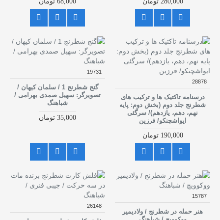
280,000 تومان
68,000 تومان
19731
28878
گنج شطرنج 1 / سلمان کیهان /
تصویرگر: سهیل صمدی بهرامی /
درسنامه تاکتیک ها و ترکیب های
شباهنگ
شطرنج جلد دوم (بخش دوم: پایه
نهم، دهم، یازدهم)/ سرگئی
35,000 تومان
ایواشچنکو/ فرزین
190,000 تومان
15787
26148
هنر حمله در شطرنج / ولادیمیر
ووکوویچ / شباهنگ