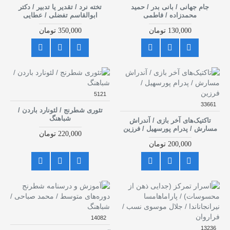
جام جهانی / بانی بدر / حمید
تخته نرد / تقدیر یا تدبیر / دکتر
محمدزاده / فاطمی
ابوالقاسم تفضلی / عطایی
130,000 تومان
350,000 تومان
5121
33661
تئوری شطرنج / لئونارد باردن /
شباهنگ
تاکتیک‌های آخر بازی / آندراش
مسارش / پدرام پورسهیل / فرزین
220,000 تومان
200,000 تومان
14082
13236