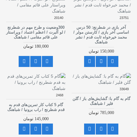
20140
23751
آخر بازی در شطرنج: 50 درس
300وضعیت و طرح مهم در شطرنج
اساسی آخر بازی / کارستن مولر /
/ لو آلبرت / اعظم اعتماد / ویراستار
محمد خیرخواه ثابت قدم / نشر
علی قائم مقامی / شباهنگ
شباهنگ
180,000 تومان
150,000 تومان
33649
2468
گام به گام با: گشایش‌های باز / گلن
فلیر / شباهنگ
گام 5 کتاب کار تمرین‌های قدم به
قدم شطرنج / راب برونیا / شباهنگ
785,000 تومان
145,000 تومان