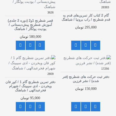
28383
3626
گام 2 کتاب کار تمرین‌های قدم به
قدم شطرنج / راب برونیا / شباهنگ
قصر شطرنج 1و2 (دوره 2 جلدی)
آموزش شطرنج پیش‌دبستانی /
295,000 تومان
یودیت پولگار / شباهنگ
580,000 تومان
17256
2809
دفتر ثبت حرکت های شطرنج (فنر
شده) / نشر فرزین
دفتر تمرین شطرنج گام 1 / کور فان
ویخردن - ادی سیبینگ / شهرام
150,000 تومان
فخرعبدالهی / شباهنگ
95,000 تومان