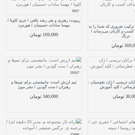
5607
ریبوت: رهبری و هنر رشد یافتن / جری کلونا /
مهسا سادات حسینیان / هورمزد
رکیب ضروری که شما را به
سب‌ و کارتان می‌رساند /
169,000 تومان
ترنگ
369 تومان
25507
یان تریسی / ژان بقوسیان -
تیم ارزش است: مانیفستی برای تیم‌ها و
سائی / کلید آموزش
رهبران / ست گودین / نشر مون
30 تومان
340,000 تومان
23496