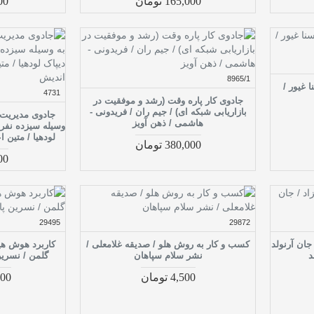
165,000 تومان
,000
8965/1
 غیور /
4731
جادوی کار پاره وقت (رشد و موفقیت در
بازاریابی شبکه ای) / جیم ران / فریدونی -
جادوی مدیریت:
هاشمی / ذهن آویز
وسیله سیزده نفر ا
لودهیا / متین 
380,000 تومان
,900
29495
29872
 جان آرنولد
کسب و کار به روش هلو / صدیقه غلامعلی /
کاربرد هوش هیج
د
نشر سلام سپاهان
گلمن / نسرین
4,500 تومان
,000