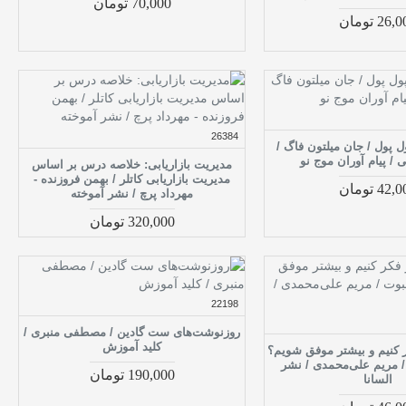
70,000 تومان
26 تومان
26384
ل پول / جان میلتون فاگ /
/ پیام آوران موج نو
مدیریت بازاریابی: خلاصه درس بر اساس
مدیریت بازاریابی کاتلر / بهمن فروزنده -
42 تومان
مهرداد پرچ / نشر آموخته
320,000 تومان
22198
روزنوشت‌های ست گادین / مصطفی منبری /
کلید آموزش
ر کنیم و بیشتر موفق شویم؟
 / مریم علی‌محمدی / نشر
190,000 تومان
السانا