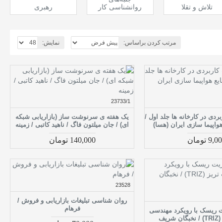
تلاش و تقلا
روانشناسی کار
رهبری
مرتب کردن براساس:
نمایش:
23733/1
دی در کارخانه ها جلد اول /
یک هفته ی سرنوشت ساز (بازاریابی شبکه
اپیما سازی ایران (هسا)
ای) / جان میلتون فاگ / ناهید کاتبی / زمینه
9, تومان
140,000 تومان
23528
روان شناسی تبلیغات بازاریابی و فروش /
فرهام
 ریسک با رویکرد مهندسی
ریف