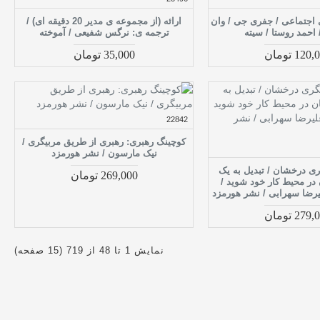
 اجتماعی / جفری جی / وان
ارائه (از مجموعه ی مدیر 20 دقیقه ای) /
 احمد روستا / سیته
ترجمه ی: نرگس شفیعی / آموخته
120 تومان
35,000 تومان
22842
کوچینگ رهبری: رهبری از طریق مربیگری /
نیک مارسون / نشر هورمزد
ری درخشان / تبدیل به یک
269,000 تومان
ر محیط کار خود شوید /
یرضا سهرابی / نشر هورمزد
279 تومان
نمایش 1 تا 48 از 719 (15 صفحه)