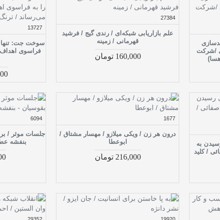
27384
13727
علم بازاریابی شبکه‌ای / رندی گیج / فرشید
قهرمانی / زمینه
ندسازی
سوخت جت: تنها ت
ی /شرکت
فراسوی اهداف ک
160,000 تومان
هسا)
,000
6094
1677
درون هر زن / ویکی میلازو / مهسار مشتاق /
جلسات موثر / برا
ابوعطا
بنفشه عطر
رسیدن به
ی / کلید
216,000 تومان
,000
29352
19920