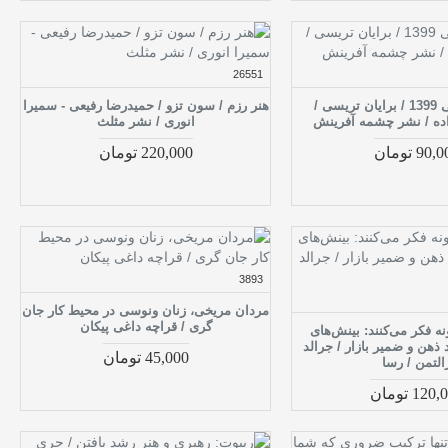
26551
وضعیت تعادلی 1399 / برایان تریسی /
هنر رزم / سون تزو / حمیدرضا رفیعی - سمیرا
زاده / نشر چشمه آفرینش
انوری / نشر مثلث
90 تومان
220,000 تومان
3893
مردان مریخی، زنان ونوسی در محیط کار جان
گری / قراچه داغی پیکان
ه فکر می‌کنند: بینش‌های
ذهن و ضمیر بازار / جرالد
45,000 تومان
التمن / رسا
120 تومان