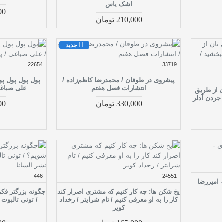
اشک یاس
,000
210,000 تومان
جدید
22654
33719
پیشروی در طوفان / محمدرضا کاظم‌زاده /
پول پول پول پو
انتشارات فصل هفتم
علی صباغی 
ن از طریق
جردن آدلر
330,000 تومان
,000
446
24551
 امیررضا
یخ شکن ها: چه کار کنیم که مشتری اصرار کند
چگونه بزرگتر فک
کار را به او معرفی کنیم / تام شرایتر / رخداد
/ تونی تالبوت
کویر