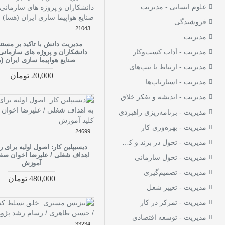
علوم انسانی - مدیریت
مدیریت - نگرش کارکنان
1
فروشندگی
مدیریت - همکاری و
21043
1
مدیریت
روابط بین سازمانی
مدیریت دانش با تاکید بر مست
مدیریت - هنر حل مساله
مدیریت - آداب کسب‌وکار
دانشکاران و پروژه های سازمان
1
صنایع هواپیما سازی ایران (
مدیریت - کارآفرینی
مدیریت - ارتباط با تیپ‌های شخصیتی
29
20,000 تومان
مدیریت - استارتاپ‌ها
مدیریت - کسب و کار
1
خرد
مدیریت - اندیشه و تفکر خلاق
مدیریت ارتباطات در
مدیریت - برنامه‌ریزی راهبردی
2
کسب و کار
مدیریت - بهره‌وری کار
مدیریت استراتژی و
24699
62
برنامه‌ریزی
مدیریت - تحول در برند و کسب‌وکار
دیسیپلین کار: اصول اولیه برای 
اهداف شغلی / علیرضا اخوان صفائ
مدیریت بازار -
مدیریت - تحول سازمانی
2
آموزش
فرآورده‌های جدید
مدیریت - تصمیم‌گیری
480,000 تومان
مدیریت تولید
2
مدیریت - تغییر شغل
مدیریت زمان و تنظیم
مدیریت - تمرکز در کار
24
وقت
مدیریت - توسعه اقتصادی
مدیریت صنعتی
3
33234