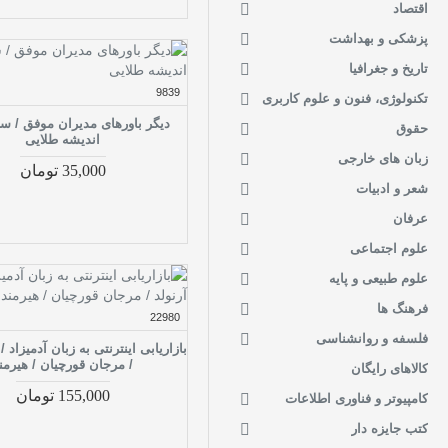
اقتصاد
مدیریت - تغییر شغل
1
پزشکی و بهداشت
مدیریت - تمرکز در کار
4
تاریخ و جغرافیا
مدیریت - توسعه اقتصادی
1
9839
تکنولوژی، فنون و علوم کاربری
مدیریت - جلسات
3
دیگر باورهای مدیران موفق / سنا
حقوق
مدیریت - جنبه‌های
اندیشه طلایی
16
روانشناسی
زبان های خارجی
35,000 تومان
شعر و ادبیات
مدیریت - حسابداری و
5
امور مالی
عرفان
مدیریت - خدمات
علوم اجتماعی
15
مشتریان
علوم طبیعی و پایه
مدیریت - خرده‌فروشی
2
فرهنگ ها
مدیریت - خلاقیت در
22980
16
کسب‌وکار
فلسفه و روانشناسی
بازاریابی اینترنتی به زبان آدمیزاد /
/ مرجان قورچیان / هیرمن
کالاهای رایگان
مدیریت - رفتار سازمانی
5
155,000 تومان
کامپیوتر و فناوری اطلاعات
مدیریت - رفتار، تغییر و
1
تعدیل
کتب جایزه دار