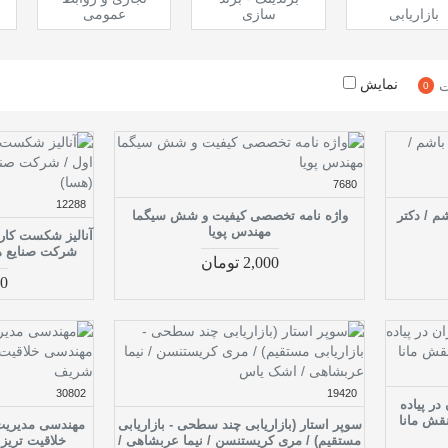
بازاریابی
سازی
عمومی
نمایش
ت
0
7680
12288
م / دکتر
واژه نامه تخصصی کیفیت و شش سیگما
مهندس پویا
آنالیز شکست کاربر
شرکت صنایع هو
2,000 تومان
000
30802
19420
در پیاده
قش مانا
سوپر استار (بازاریابی چند سطحی - بازاریابی
مهندسی مدیریت
مستقیم) / مری کریستنسن / نیما عربشاهی /
خلاقیت تریز (TRIZ) / نخبگان ش