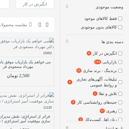
انگیزش در کار
وضعیت موجودی
فقط کالاهای موجود
مقایسه محصولا
کالاهای بدون موجودی
دسته بندی ها
انگیزش در کار
15452
8
بازاریابی
می خواهم یک بازاریاب موفق باش
169
مهرداد مسعودی فر
برندینگ - برند سازی
16
2,500 تومان
تبلیغات، آگهی‌های تجاری
4
و روابط عمومی
تلاش و تقلا
1
جنبه‌های روانشناسی کار
3
11120
رهبری
57
فراتر از استراتژی: نقش مدیران 
زنان اهل کسب‌و‌کار
3
سازی موفقیت آمیز استراتژی / ن
شرکت‌های اقتصادی جدید
تاریخ انتشار
1