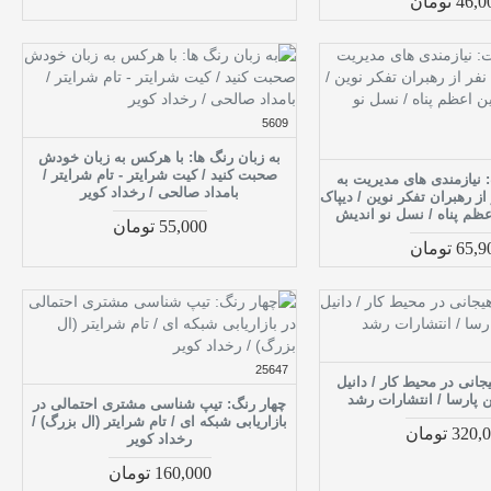
46 تومان
5609
به زبان رنگ ها: با هرکس به زبان خودش
صحبت کنید / کیت شرایتر - تام شرایتر /
 نیازمندی های مدیریت به
بامداد صالحی / رخداد کویر
ز رهبران تفکر نوین / دیپاک
اعظم پناه / نسل نو اندیش
55,000 تومان
65 تومان
25647
انی در محیط کار / دانیل
 پارسا / انتشارات رشد
چهار رنگ: تیپ شناسی مشتری احتمالی در
بازاریابی شبکه ای / تام شرایتر (ال بزرگ) /
320 تومان
رخداد کویر
160,000 تومان