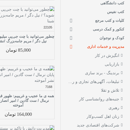
مدیریت - سخنرانی -
کتب دانشگاهی
7
معرفی و ارایه
کتب نفیس
مدیریت - سرپرستی
16
کارکنان
کلیات و کتب مرجع
22105
کنکور و کمک درسی
مدیریت - شبکه‌های
1
اجتماعی
چطور می‌توانید با چت جی‌پی‌ میلیو
کودک و نوجوان
نیل دگر / مریم جامه‌بزرگ /نش
مدیریت - شبکه‌های
مدیریت و خدمات اداری
2
شغلی
85,000 تومان
انگیزش در کار
مدیریت - قابلیت اجرایی
4
بازاریابی
مدیریت - مذاکره و
36
ارتباطات
برندینگ - برند سازی
مدیریت - مربیگری و
تبلیغات، آگهی‌های تجاری و روابط عمومی
5
کوچینگ
7168
تلاش و تقلا
مدیریت - مشتری شناسی
همه ی ما عجیب و غریبیم: ظهور قبا
6
جنبه‌های روانشناسی کار
نرمال / ست گادین / امیر انصار
مدیریت - موفقیت شغلی
8
آموخته
رهبری
مدیریت - موفقیت و
164,000 تومان
زنان اهل کسب‌و‌کار
3
مهارت‌های زندگی
شرکت‌های اقتصادی جدید
مدیریت - نوآوری
9