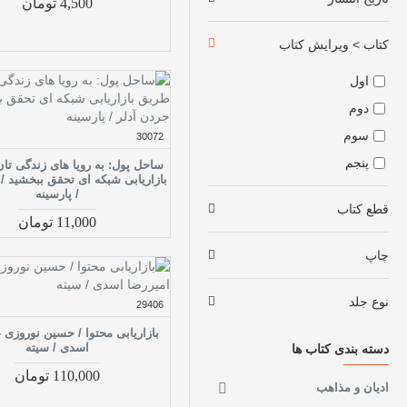
4,500 تومان
علوم انسانی - مدیریت
3
کتاب > ویرایش کتاب
فروشندگی
26
مدیریت
اول
103
مدیریت - آداب کسب‌وکار
دوم
2
مدیریت - ارتباط با
سوم
30072
3
تیپ‌های شخصیتی
پنجم
ساحل پول: به رویا های زندگی تا
مدیریت - استارتاپ‌ها
بازاریابی شبکه ای تحقق ببخشید / 
7
/ پارسینه
مدیریت - اندیشه و تفکر
قطع کتاب
5
11,000 تومان
خلاق
مدیریت - برنامه‌ریزی
چاپ
5
راهبردی
مدیریت - بهره‌وری کار
2
نوع جلد
29406
مدیریت - تحول در برند و
بازاریابی محتوا / حسین نوروزی -
3
کسب‌وکار
اسدی / سیته
دسته بندی کتاب ها
مدیریت - تحول سازمانی
16
110,000 تومان
ادیان و مذاهب
مدیریت - تصمیم‌گیری
3