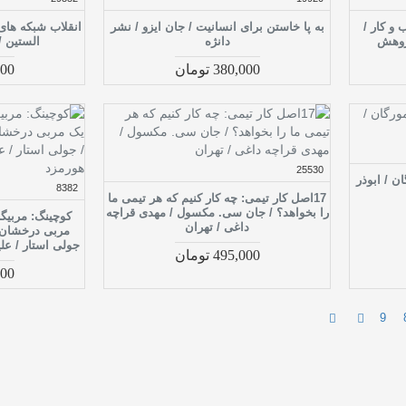
و کار /
به پا خاستن برای انسانیت / جان ایزو / نشر
انقلاب شبکه های
ژوهش
دانژه
الستین /
380,000 تومان
,000
25530
 / ابوذر
8382
17اصل کار تیمی: چه کار کنیم که هر تیمی ما
را بخواهد؟ / جان سی. مکسول / مهدی قراچه
کوچینگ: مربیگ
داغی / تهران
مربی درخشان د
جولی استار / عل
495,000 تومان
,000
9