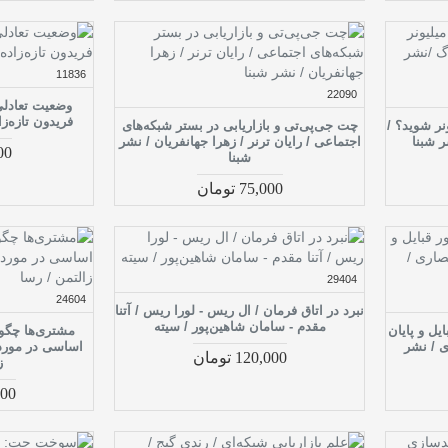
11836
22090
فریدون تازه‌
نر شوید؟ /
چت جی‌پی‌تی و بازاریابی در بستر شبکه‌های
ر شبنا
اجتماعی / رایان ترنر / زهرا جهانفریان / نشر
,000
شبنا
75,000 تومان
29404
24604
نبرد در اتاق فرمان / ال ریس - لورا ریس / آتنا
مقدم - سامان شاهین‌پور / سیته
یل و پایان
مشتری‌ها چگون
ی / نشر
اساسی در مورد 
120,000 تومان
ز
,000