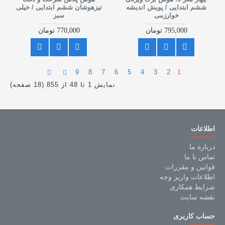
ششم ابتدایی / پویش اندیشه
تیزهوشان ششم ابتدایی / خیلی
خوارزمی
سبز
795,000 تومان
770,000 تومان
9
8
7
6
5
4
3
2
1
نمایش 1 تا 48 از 855 (18 صفحه)
اطلاعات
درباره ما
تماس با ما
قوانین و مقررات
اطلاعات واریز وجه
شرایط همکاری
نقشه سایت
حساب کاربری