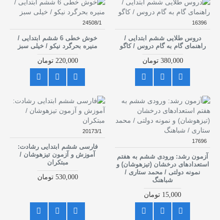
24508/1
16396
دروس طلایی ششم ابتدایی /
خوش خطی 6 ششم ابتدایی /
راهنمای گام به گام دروس / کاگو
منیره بحرگرد نیکو / خیلی سبز
380,000 تومان
220,000 تومان
20173/1
17696
فارسی ششم ابتدایی رشادت:
آموزش و آزمون تیزهوشان /
آزمون رشد: ورودی ششم به هفتم
مبتکران
استعدادهای درخشان (تیزهوشان) و
نمونه دولتی / محمد ستاری /
530,000 تومان
شباهنگ
15,000 تومان