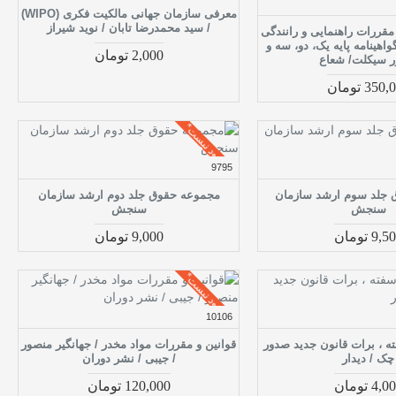
معرفی سازمان جهانی مالکیت فکری (WIPO)
/ سید محمدرضا تابان / نوید شیراز
مقررات راهنمایی و رانندگی
واهینامه پایه یک، دو، سه و
2,000 تومان
ر سیکلت/ شعاع
350 تومان
موجود نیست*
9795
 جلد سوم ارشد سازمان
مجموعه حقوق جلد دوم ارشد سازمان
سنجش
سنجش
9, تومان
9,000 تومان
موجود نیست*
10106
ه ، برات قانون جدید صدور
قوانین و مقررات مواد مخدر / جهانگیر منصور
چک / دیدار
/ جیبی / نشر دوران
4, تومان
120,000 تومان