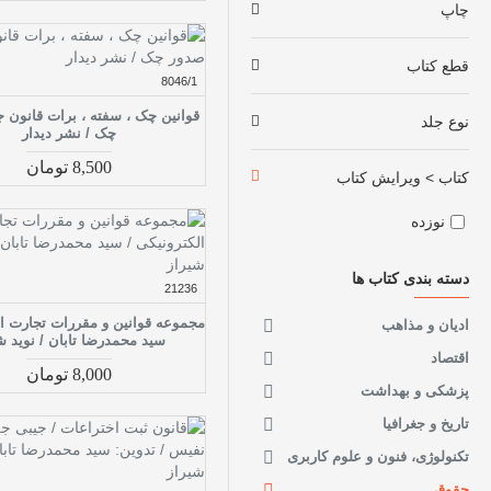
چاپ
قطع کتاب
8046/1
قوانین چک ، سفته ، برات قانون 
نوع جلد
چک / نشر دیدار
8,500 تومان
کتاب > ویرایش کتاب
نوزده
دسته بندی کتاب ها
21236
مجموعه قوانین و مقررات تجارت ال
ادیان و مذاهب
سید محمدرضا تابان / نوید ش
اقتصاد
8,000 تومان
پزشکی و بهداشت
تاریخ و جغرافیا
تکنولوژی، فنون و علوم کاربری
حقوق