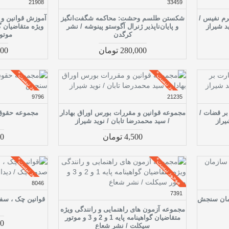
21908
33459
رم نفیس /
شکستن طلسم وحشت: محاکمه شگفت‌انگیز
آموزش قوانین و 
د شیراز
و پایان‌ناپذیر ژنرال آگوستو پینوشه / نشر
ویژه متقاضیان گ
کرگدن
موتو
280,000 تومان
,000
موجود نیست*
موجود نیست*
9796
21235
بر قضات /
مجموعه قوانین و مقررات بورس اوراق بهادار
مجموعه حقوق
یراز
/ سید محمدرضا تابان / نوید شیراز
4,500 تومان
500
موجود نیست*
موجود نیست*
8046
7391
مان سنجش
قوانین چک ، سفت
مجموعه آزمون های راهنمایی و رانندگی ویژه
متقاضیان گواهینامه پایه 1 و 2 و 3 و موتور
000
سیکلت / نشر شعاع