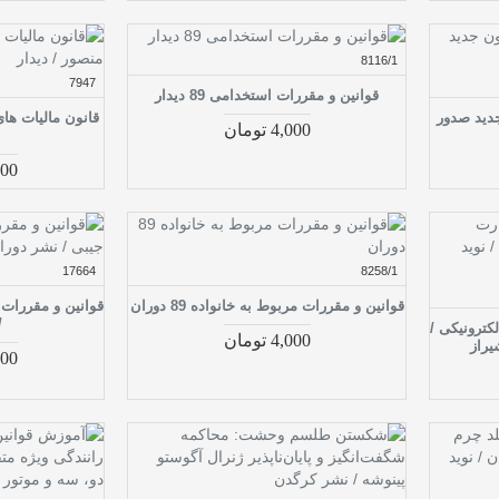
8116/1
7947
قوانین و مقررات استخدامی 89 دیدار
جدید صدور
قانون مالیات های
4,000 تومان
,000
17664
8258/1
قوانین و مقررات مربوط به خانواده 89 دوران
قوانین و مقررات ب
/
کترونیکی /
4,000 تومان
یراز
,000