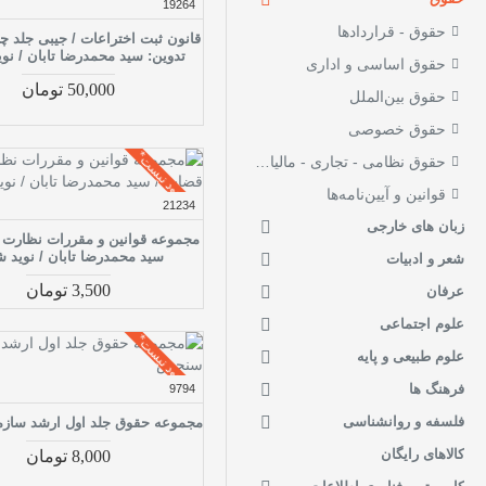
19264
حقوق - قراردادها
قانون ثبت اختراعات / جیبی جلد چ
تدوین: سید محمدرضا تابان / نوی
حقوق اساسی و اداری
50,000 تومان
حقوق بین‌الملل
حقوق خصوصی
موجود نیست*
حقوق نظامی - تجاری - مالیاتی و صنعتی
قوانین و آیین‌نامه‌ها
21234
زبان های خارجی
مجموعه قوانین و مقررات نظارت 
سید محمدرضا تابان / نوید ش
شعر و ادبیات
3,500 تومان
عرفان
علوم اجتماعی
موجود نیست*
علوم طبیعی و پایه
فرهنگ ها
9794
فلسفه و روانشناسی
مجموعه حقوق جلد اول ارشد ساز
کالاهای رایگان
8,000 تومان