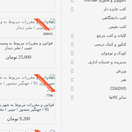
کامپیوتر و فناوری اطلاعات
کتب جایزه دار
کتب دانشگاهی
موجود نیست*
کتب نفیس
8084/1
کلیات و کتب مرجع
قوانین و مقررات مربوط به وصیت
کنکور و کمک درسی
جیبی / نشر دیدار
کودک و نوجوان
25,000 تومان
مدیریت و خدمات اداری
ورزش
موجود نیست*
هنر
CD&DVD
7796
سایر کالاها
قوانین و مقررات مربوط به شهر 
91 / جهنگیر منصور / جیبی / نشر دیدار
9,200 تومان