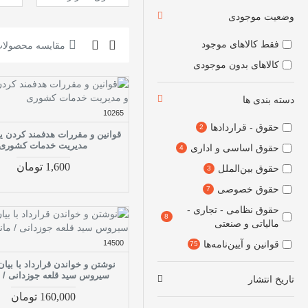
وضعیت موجودی
فقط کالاهای موجود
مقایسه محصولا
کالاهای بدون موجودی
دسته بندی ها
10265
حقوق - قراردادها
2
قوانین و مقررات هدفمند کردن یار
مدیریت خدمات کشوری
حقوق اساسی و اداری
4
1,600 تومان
حقوق بین‌الملل
3
حقوق خصوصی
7
حقوق نظامی - تجاری -
8
مالیاتی و صنعتی
قوانین و آیین‌نامه‌ها
14500
75
نوشتن و خواندن قرارداد با بیان
سیروس سید قلعه جوزدانی / م
تاریخ انتشار
160,000 تومان