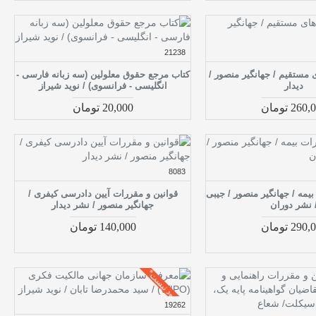
21238
 مستقیم / جهانگیر منصور /
کتاب مرجع حقوق معلولین (سه زبانه فارسی -
دیدار
انگلیسی - فرانسوی) / نوید شیراز
260 تومان
20,000 تومان
8083
یمه / جهانگیر منصور / جیبی
قوانین و مقررات آیین دادرسی کیفری /
 نشر دوران
جهانگیر منصور / نشر دیدار
290 تومان
140,000 تومان
موجود نیست*
19262