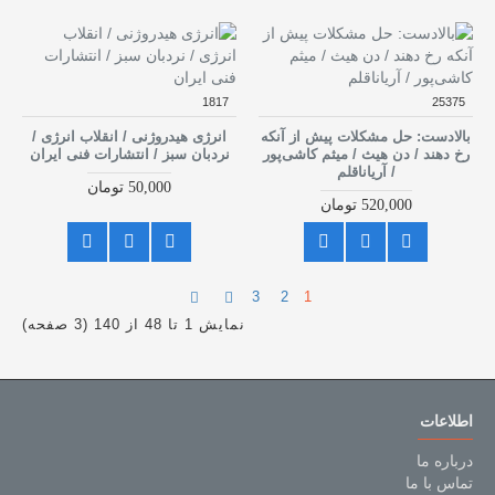
1817
25375
بالادست: حل مشکلات پیش از آنکه
انرژی هیدروژنی / انقلاب انرژی /
رخ دهند / دن هیث / میثم کاشی‌پور
نردبان سبز / انتشارات فنی ایران
/ آریاناقلم
50,000 تومان
520,000 تومان
3
2
1
نمایش 1 تا 48 از 140 (3 صفحه)
اطلاعات
درباره ما
تماس با ما