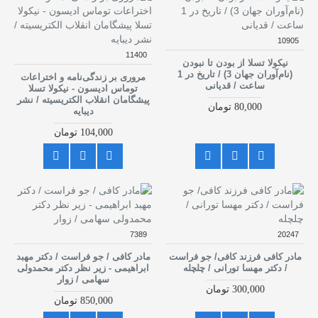
10905
11400
نیکولا تسلا از بودن تا نبودن
(نام‌آوران جهان 3) / تاریخ در 1
مروری بر زندگی‌نامه و اختراعات
ساعت / قدیانی
توماس ادیسون - نیکولا تسلا
پیشگامان انقلاب الکتریسیته / نشر
80,000 تومان
دیبایه
104,000 تومان
7389
20247
مادر کافی فرزند کافی/ جو فراست
مادر کافی / جو فراست / دکتر مهبد
/ دکتر مهسا تورانی / چلچله
ابراهیمی - زیر نظر دکتر محمدولی
سهامی / زوار
300,000 تومان
850,000 تومان