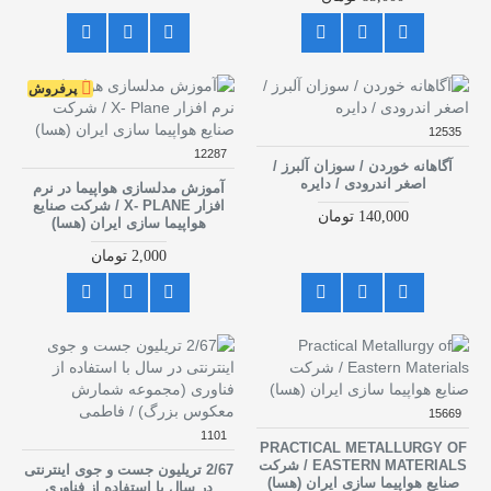
پرفروش
12535
12287
آگاهانه خوردن / سوزان آلبرز /
اصغر اندرودی / دایره
آموزش مدلسازی هواپیما در نرم
افزار X- PLANE / شرکت صنایع
140,000 تومان
هواپیما سازی ایران (هسا)
2,000 تومان
15669
1101
PRACTICAL METALLURGY OF
EASTERN MATERIALS / شرکت
2/67 تریلیون جست و جوی اینترنتی
صنایع هواپیما سازی ایران (هسا)
در سال با استفاده از فناوری