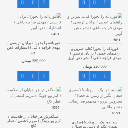
6641/1
6641
قورباغه را بخور! / برایان تریسی /
مهدی قراچه داغی / انتشارات ذهن
قورباغه را بخور! کتاب تمرین و
آویز
راهنمای عملی / برایان تریسی /
مهدی قراچه داغی / نشر ذهن آویز
380,000 تومان
220,000 تومان
9334
10721
سنگفرش هر خیابان از طلاست /
کیم وو چونگ / مریم کشفی / عطر
سه، دو، یک ... پرتاب! (سفری
کاج
هیجان‌انگیز از زمین به فضا) /