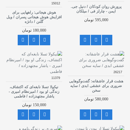
15012
پرورش روان کودکان / دنیل جی.
ایمن - چارلز فی / میلکان
هوش هیجانی: راههایی برای
افزایش هوش هیجانی پسران / ویل
595,000 تومان
گلنن / دانژه
180,000 تومان
26217
11379
هشت قرار عاشقانه: گفت‌وگوهایی
ضروری برای عشقی ابدی / سایه
نیکولا تسلا نابغه‌ای که اکتشاف،
سخن
زندگی او بود / امیرنظام امیری -
یاشار مجتهدزاده / فاطمی
580,000 تومان
150,000 تومان