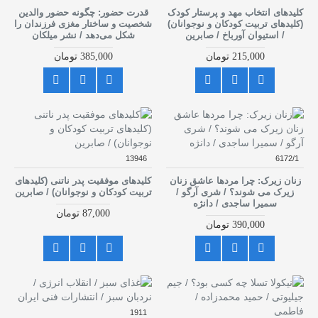
کلیدهای انتخاب مهد و پرستار کودک
قدرت حضور: چگونه حضور والدین
(کلید‌های تربیت کودکان و نوجوانان)
شخصیت و ساختار مغزی فرزندان را
/ استیوان آورباخ / صابرین
شکل می‌دهد / نشر میلکان
215,000 تومان
385,000 تومان
13946
6172/1
زنان زیرک: چرا مردها عاشق زنان
کلیدهای موفقیت پدر ناتنی (کلیدهای
زیرک می شوند؟ / شری آرگو /
تربیت کودکان و نوجوانان) / صابرین
سمیرا ساجدی / دانژه
87,000 تومان
390,000 تومان
1911