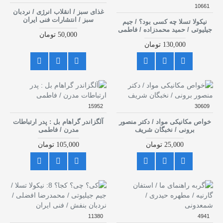
10661
غذای سبز / انقلاب انرژی / نردبان
سبز / انتشارات فنی ایران
نیکولا تسلا چه کسی بود؟ / جیم
جیلیوتی / حمید محمدزاده / فاطمی
50,000 تومان
130,000 تومان
15952
30609
خواص مکانیکی مواد / دکتر منصور
آلگزاندر گراهام بل : پدر ارتباطات
برونی / نخبگان شریف
مدرن / فاطمی
25,000 تومان
105,000 تومان
11380
4941