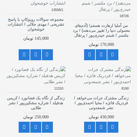
13558/1
18726
مجموعه سوالات روبوکاپ با پاسخ
تشریحی / مهدی جلالی / انتشارات
من آملیا ارهارت هستم! (آدم‌های
خوشخوان
معمولی دنیا را تغییر می‌دهند) / برد
ملتسر / شبنم حیدری‌پور / پرتقال
145,000 تومان
170,000 تومان
11310
8190
زندگی مشترک جرات می‌خواهد /
زندگی از نگاه یک فضانورد / کریس
فردریک فانژه / محیا احمدی‌پور /
هدفیلد / شراره مشکین‌پور / نشر
نشر شمعدونی
طلایی
430,000 تومان
250,000 تومان