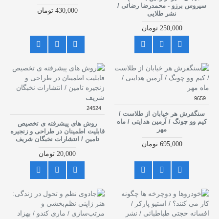
سیروس برزو - محمدرضا رضائی /
430,000 تومان
نشر طلایی
250,000 تومان
9659
24524
سنگفرش هر خیابان از طلاست /
کیم وو چونگ / آرمین هدایتی / ماه
روش های پیشرفته ی تخصیص
مهر
قابلیت اطمینان در طراحی و زنجیره
تامین / انتشارات نخبگان شریف
695,000 تومان
20,000 تومان