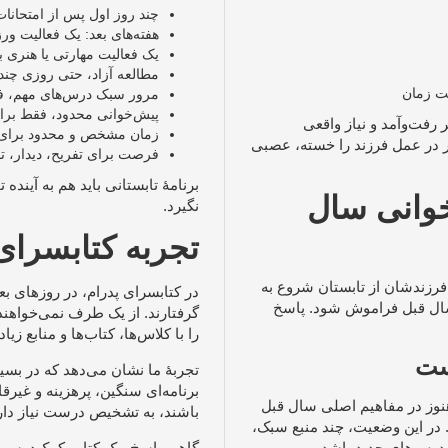
چند روز اول پس از امتحانا
هفته‌های بعد: یک فعالیت و
یک فعالیت مهارتی یا هنری ب
مطالعه آزاد، حتی روزی چن
یت زمان
مرور سبک درس‌های مهم، ف
پیش‌خوانی محدود، فقط برای 
 رفت‌وآمد و نیاز واقعی
زمان مشخص و محدود برای مو
گر در عمل فرزند را خسته، عصبی
فرصت برای تفریح، دیدار، ت
برنامهٔ تابستانی باید هم به آین
خوانی سال
نگیرد.
تجربه کتابسرای 
فرزندشان از تابستان شروع به
در کتابسرای پدرام، در روزهای بعد
 سال قبل فراموش شود. پاسخ
گرفتارند. از یک طرف نمی‌خواهند 
را با کلاس‌ها، کتاب‌ها و منابع زیاد
ست
تجربهٔ ما نشان می‌دهد که در بس
برنامه‌ای سنگین، پرهزینه و غیرقا
 هنوز در مفاهیم اصلی سال قبل
باشند، به تشخیص درست نیاز دارند:
 در این وضعیت، چند منبع سبک،
ٔ درس‌های جدید باشد.
گاهی پاسخ، یک کتاب کمک‌درسی