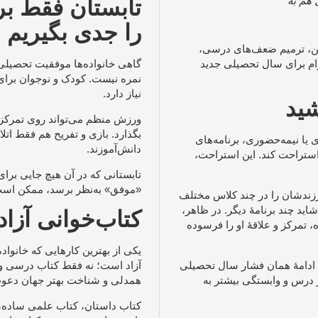
 هم به
تابستان فقط ب
را جدی بگیریم
هن، ترمیم ضعف‌های درسی،
رام برای سال تحصیلی جدید
گاهی خانواده‌ها موفقیت تحصیلی 
نمره نیست. کودک و نوجوان برای
نیاز دارد.
شید
ورزش منظم می‌تواند روی تمرکز
بگذارد. بازی و تفریح هم فقط ات
یا نیمه‌حضوری، برنامه‌های
دانش‌آموزند.
 استراحت کند. این استراحت،
تابستانی که در آن هیچ جایی برای
«موفق» به‌نظر برسد، ممکن است 
فرزندشان را در چند کلاس مختلف
ید چند برنامهٔ دیگر. در ظاهر،
کتاب‌خوانی آزاد
، تمرکز و علاقهٔ او را فرسوده
یکی از بهترین کارهایی که خانواده
 ادامهٔ همان فشار سال تحصیلی
آزاد است؛ نه فقط کتاب درسی و ک
 درس و وابستگی بیشتر به
همدلی و شناخت بهتر جهان دعوت
کتاب داستان، کتاب علمی ساده، ز