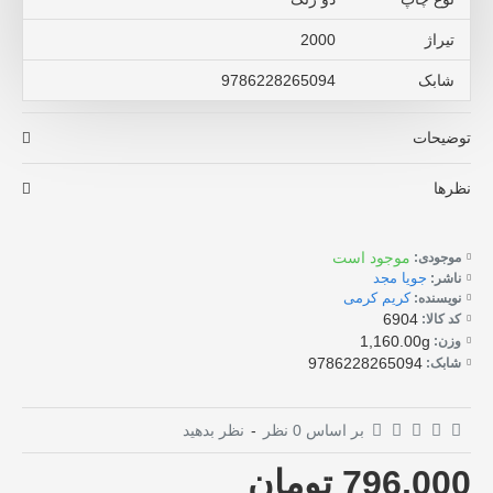
تیراژ
2000
شابک
9786228265094
توضیحات
نظرها
موجود است
موجودی:
جویا مجد
ناشر:
کریم کرمی
نویسنده:
6904
کد کالا:
1,160.00g
وزن:
9786228265094
شابک:
بر اساس 0 نظر
-
نظر بدهید
796,000 تومان