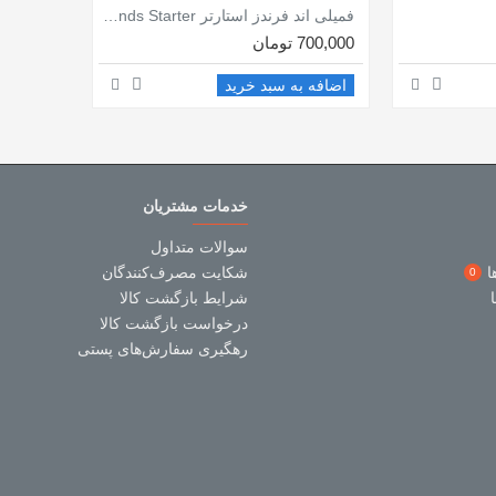
فمیلی اند فرندز استارتر Family and Friends Starter / ویرایش دوم / همراه با ورک بوک / سپاهان
700,000 تومان
اضافه به سبد خرید
خدمات مشتریان
سوالات متداول
ا
شکایت مصرف‌کنندگان
0
شرایط بازگشت کالا
درخواست بازگشت کالا
رهگیری سفارش‌های پستی