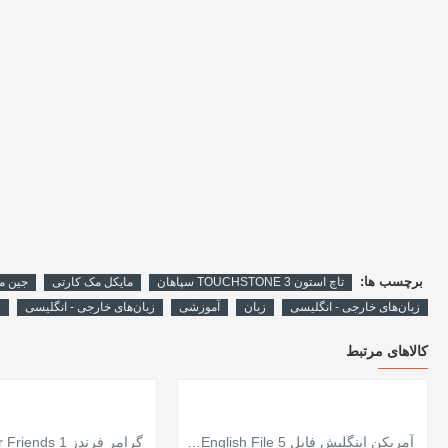
برچسب ها:
تاچ استون 3 TOUCHSTONE سپاهان
مایکل مک کارتی
جین م
زبان‌های خارجی - انگلیسی
زبان
آموزشی
زبان‌های خارجی - انگلیسی
ز
کالاهای مرتبط
آمریکن اینگلیش فایل American English File 5 / ویرایش سوم / سپاهان