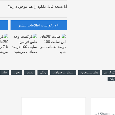
آیا نسخه قابل دانلود را هم موجود دارید؟
درخواست اطلاعات بیشتر
ک کارتن
هلن سندیفورد
انتشارات سپاهان
رنگی
شمیز
تحریر
جلد
بان
گرامر فرندز 1 Grammar Friends / سپاهان