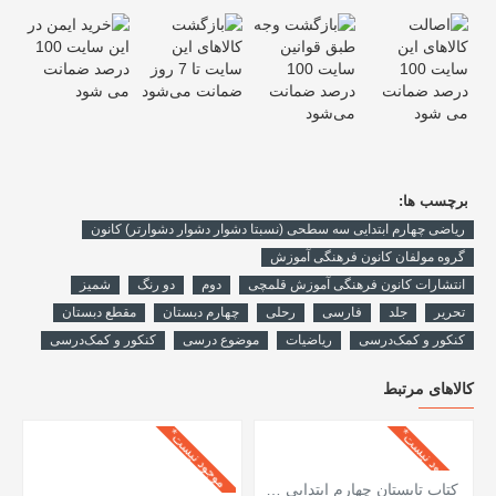
برچسب ها:
ریاضی چهارم ابتدایی سه سطحی (نسبتا دشوار دشوار دشوارتر) کانون
گروه مولفان کانون فرهنگی آموزش
انتشارات کانون فرهنگی آموزش قلمچی
دوم
دو رنگ
شمیز
تحریر
جلد
فارسی
رحلی
چهارم دبستان
مقطع دبستان
کنکور و کمک‌درسی
ریاضیات
موضوع درسی
کنکور و کمک‌درسی
کالاهای مرتبط
موجود نیست*
موجود نیست*
کتاب تابستان چهارم ابتدایی ( سوم به چهارم ابتدایی ) کانون