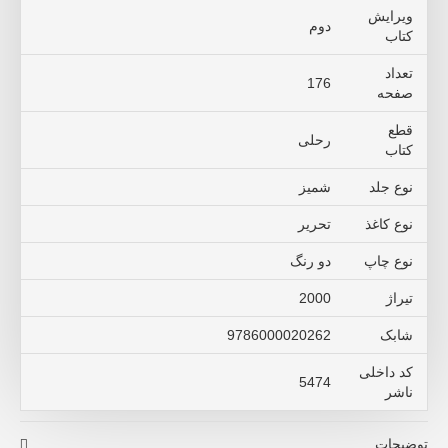
ویرایش
دوم
کتاب
تعداد
176
صفحه
قطع
رحلی
کتاب
نوع جلد
شمیز
نوع کاغذ
تحریر
نوع چاپ
دو رنگ
تیراژ
2000
شابک
9786000020262
کد داخلی
5474
ناشر
توضیحات