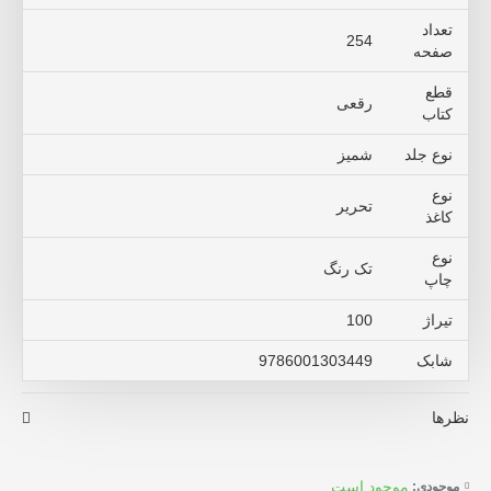
تعداد
254
صفحه
قطع
رقعی
کتاب
نوع جلد
شمیز
نوع
تحریر
کاغذ
نوع
تک رنگ
چاپ
تیراژ
100
شابک
9786001303449
نظرها
موجود است
موجودی: