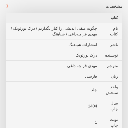
مشخصات
کتاب
نام
چگونه منفی اندیشی را کنار بگذاریم / درک بورثویک /
کتاب
مهدی قراچه‌داغی / شباهنگ
ناشر
انتشارات شباهنگ
نویسنده
درک بورثویک
مترجم
مهدی قراچه داغی
زبان
فارسی
واحد
جلد
سنجش
سال
1404
چاپ
نوبت
1
چاپ