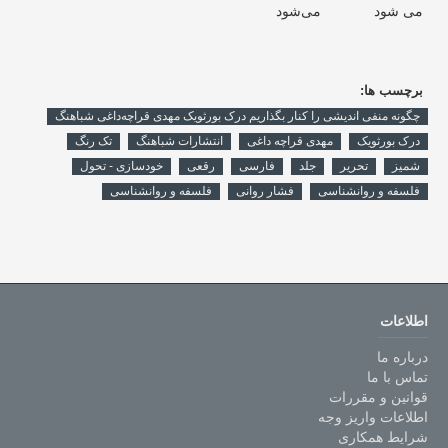
برچسب ها:
چگونه منفی اندیشی را کنار بگذاریم درک بورثویک مهدی قراچه‌داغی شباهنگ
درک بورثویک
مهدی قراچه داغی
انتشارات شباهنگ
تک رنگ
شمیز
تحریر
جلد
فارسی
رقعی
خودسازی - تحول
فلسفه و روانشناسی
فشار روانی
فلسفه و روانشناسی
اطلاعات
درباره ما
تماس با ما
قوانین و مقررات
اطلاعات واریز وجه
شرایط همکاری