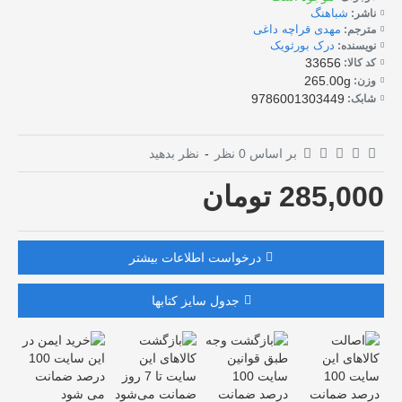
شباهنگ
ناشر:
مهدی قراچه داغی
مترجم:
درک بورثویک
نویسنده:
33656
کد کالا:
265.00g
وزن:
9786001303449
شابک:
بر اساس 0 نظر
-
نظر بدهید
285,000 تومان
درخواست اطلاعات بیشتر
جدول سایز کتابها