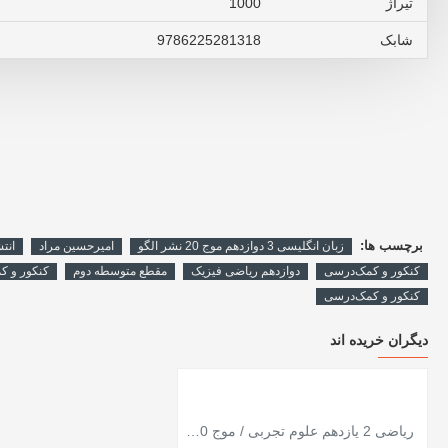
تیراژ
1000
شابک
9786225281318
برچسب ها:
زبان انگلیسی 3 دوازدهم موج 20 نشر الگو
امیرحسین مراد
انت
کنکور و کمک‌درسی
دوازدهم ریاضی فیزیک
مقطع متوسطه دوم
کنکور و ک
کنکور و کمک‌درسی
دیگران خریده اند
ریاضی 2 یازدهم علوم تجربی / موج 20 / نشر الگو