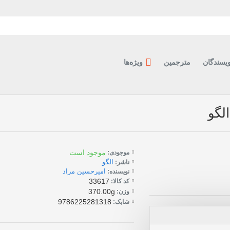
ویسندگان
مترجمین
ویژه‌ها
موجود است
موجودی:
الگو
ناشر:
امیرحسین مراد
نویسنده:
33617
کد کالا:
370.00g
وزن:
9786225281318
شابک: