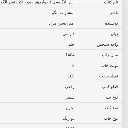
نام کتاب
زبان انگلیسی 3 دوازدهم / موج 20 / نشر الگو
ناشر
انتشارات الگو
نویسنده
امیرحسین مراد
زبان
فارسی
واحد سنجش
جلد
سال چاپ
1404
نوبت چاپ
2
تعداد صفحه
166
قطع کتاب
رقعی
نوع جلد
شمیز
نوع کاغذ
تحریر
نوع چاپ
دو رنگ