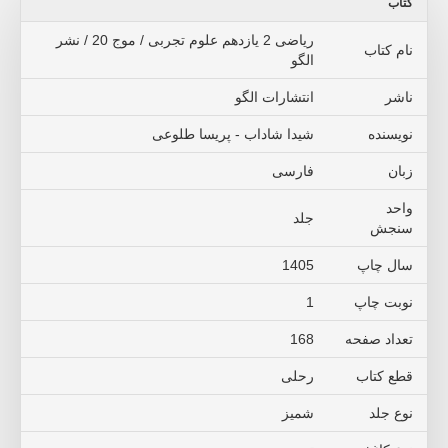
کتاب
ریاضی 2 یازدهم علوم تجربی / موج 20 / نشر
نام کتاب
الگو
ناشر
انتشارات الگو
نویسنده
شیدا شاداب - پریسا طلوعی
زبان
فارسی
واحد
جلد
سنجش
سال چاپ
1405
نوبت چاپ
1
تعداد صفحه
168
قطع کتاب
رحلی
نوع جلد
شمیز