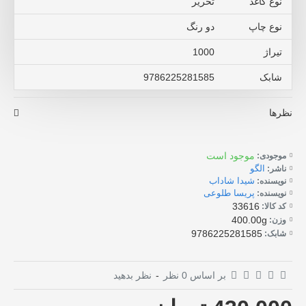
نوع کاغذ
تحریر
نوع چاپ
دو رنگ
تیراژ
1000
شابک
9786225281585
نظرها
موجود است
موجودی:
الگو
ناشر:
شیدا شاداب
نویسنده:
پریسا طلوعی
نویسنده:
33616
کد کالا:
400.00g
وزن:
9786225281585
شابک:
بر اساس 0 نظر
-
نظر بدهید