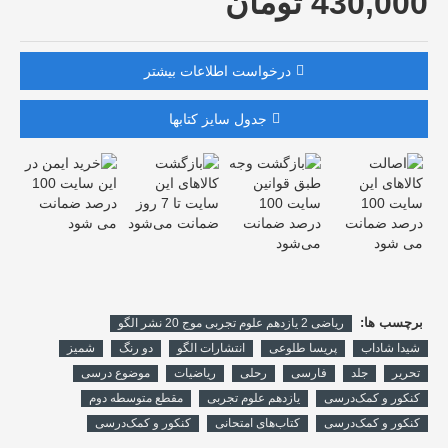
430,000 تومان
درخواست اطلاعات بیشتر
جدول سایز کتابها
برچسب ها:
ریاضی 2 یازدهم علوم تجربی موج 20 نشر الگو
شیدا شاداب
پریسا طلوعی
انتشارات الگو
دو رنگ
شمیز
تحریر
جلد
فارسی
رحلی
ریاضیات
موضوع درسی
کنکور و کمک‌درسی
یازدهم علوم تجربی
مقطع متوسطه دوم
کنکور و کمک‌درسی
کتاب‌های امتحانی
کنکور و کمک‌درسی