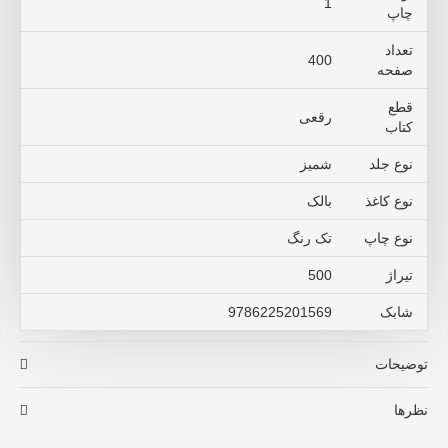
1
چاپ
تعداد
400
صفحه
قطع
رقعی
کتاب
نوع جلد
شمیز
نوع کاغذ
بالک
نوع چاپ
تک رنگ
تیراژ
500
شابک
9786225201569
توضیحات
نظرها