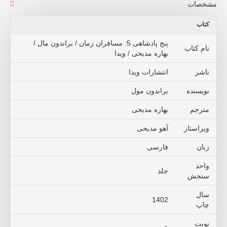
مشخصات
کتاب
پنج پادشاهی 5: مسافران زمان / براندون مال /
نام کتاب
بهاره مدیحی / ویدا
ناشر
انتشارات ویدا
نویسنده
براندون مول
مترجم
بهاره مدیحی
ويراستار
آهو مدیحی
زبان
فارسی
واحد
جلد
سنجش
سال
1402
چاپ
نوبت