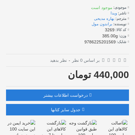
موجود است
موجودی:
ویدا
ناشر:
بهاره مدیحی
مترجم:
براندون مول
نویسنده:
3269
کد کالا:
385.00g
وزن:
9786225201569
شابک:
بر اساس 0 نظر
-
نظر بدهید
440,000 تومان
درخواست اطلاعات بیشتر
جدول سایز کتابها