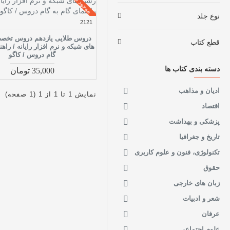
موجود نیست*
نوع جلد
2121
دروس طلایی یازدهم دروس تخص
قطع کتاب
های شبکه و نرم افزار رایانه / راهن
گام دروس / کاگو
دسته بندی کتاب ها
35,000 تومان
ادیان و مذاهب
نمایش 1 تا 1 از 1 (1 صفحه)
اقتصاد
پزشکی و بهداشت
تاریخ و جغرافیا
تکنولوژی، فنون و علوم کاربری
حقوق
زبان های خارجی
شعر و ادبیات
عرفان
علوم اجتماعی