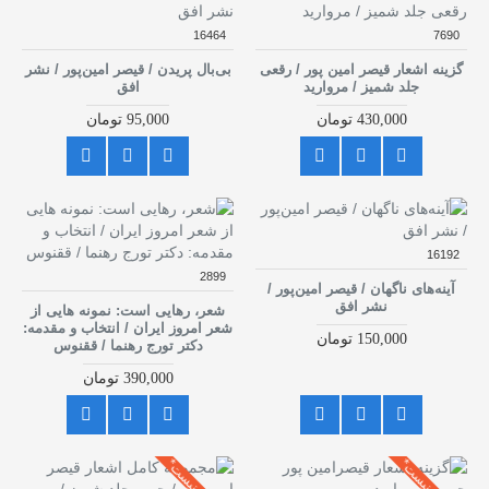
16464
7690
گزینه اشعار قیصر امین پور / رقعی
بی‌بال پریدن / قیصر امین‌پور / نشر
جلد شمیز / مروارید
افق
430,000 تومان
95,000 تومان
16192
2899
آینه‌های ناگهان / قیصر امین‌پور /
نشر افق
شعر، رهایی است: نمونه هایی از
شعر امروز ایران / انتخاب و مقدمه:
150,000 تومان
دکتر تورج رهنما / ققنوس
390,000 تومان
موجود نیست*
موجود نیست*