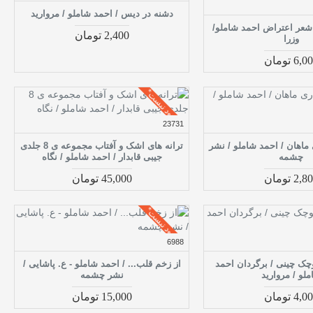
دشنه در دیس / احمد شاملو / مروارید
ل نوشته ها 7 شعر اعتراض احمد شاملو/
2,400 تومان
وزرا
6, تومان
موجود نیست*
23731
ماهان / احمد شاملو / نشر
ترانه های اشک و آفتاب مجموعه ی 8 جلدی
چشمه
جیبی قابدار / احمد شاملو / نگاه
2, تومان
45,000 تومان
موجود نیست*
6988
چک چینی / برگردان احمد
از زخم قلب... / احمد شاملو - ع. پاشایی /
لو / مروارید
نشر چشمه
4, تومان
15,000 تومان