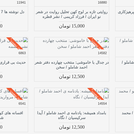
11941
16880
رهیزکاری
روایتی تازه بر لوح کهن تحلیل روایت در شعر
د
نو ایران / فرزاد کریمی / نشر قطره
15,000 تومان
000
موجود نیست*
موجود نیست*
6863
14582
شاملو /
در جدال با خاموشی: منتخب چهارده دفتر شعر
حدیث بی قراری 
احمد شاملو / سخن
12,500 تومان
800
موجود نیست*
موجود نیست
6541
14554
 / محمد
بامداد همیشه: یادنامه ی احمد شاملو / آیدا
افسانه های کو
سرکیسیان / نگاه
شام
12,500 تومان
000