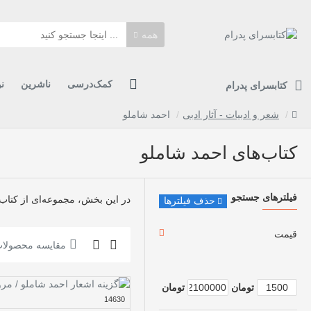
همه
کمک‌درسی
ناشرین
ن
کتابسرای پدرام
شعر و ادبیات - آثار ادبی
احمد شاملو
کتاب‌های احمد شاملو
فیلترهای جستجو
در این بخش، مجموعه‌ای از کتاب‌ه
حذف فیلترها
قیمت
مقایسه محصولا
تومان
تومان
14630