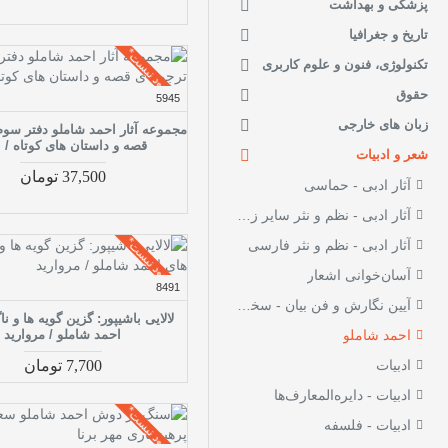
پزشکی و بهداشت
تاریخ و جغرافیا
موجود نیست*
تکنولوژی، فنون و علوم کاربری
حقوق
5945
زبان های خارجی
مجموعه آثار احمد شاملو دفتر سوم
قصه و داستان های کوتاه / ن
شعر و ادبیات
37,500 تومان
آثار ادبی - حماسی
آثار ادبی - نظم و نثر سایر زبان‌ها
موجود نیست*
آثار ادبی - نظم و نثر فارسی
آسان‌خوانی اشعار
8491
آیین نگارش و فن بیان - سخنرانی
لالایی باشیپور: گزین گویه ها و نا
احمد شاملو
احمد شاملو / مروارید
ادبیات
7,700 تومان
ادبیات - دایره‌المعارف‌ها
موجود نیست*
ادبیات - فلسفه