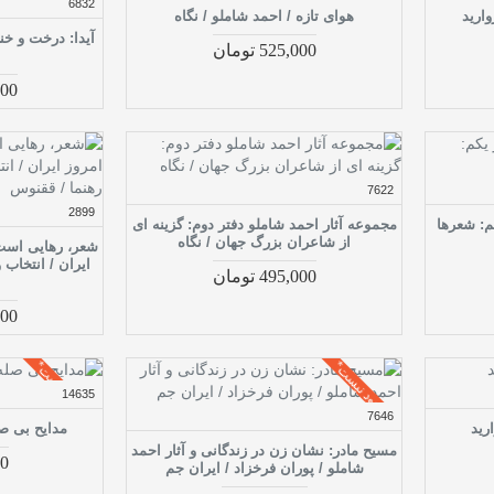
6832
وارید
هوای تازه / احمد شاملو / نگاه
آیدا: درخت و خن
525,000 تومان
,000
7622
2899
م: شعرها
مجموعه آثار احمد شاملو دفتر دوم: گزینه ای
از شاعران بزرگ جهان / نگاه
شعر، رهایی است:
ایران / انتخاب 
495,000 تومان
,000
موجود نیست*
موجود نیست*
14635
7646
رید
مدایح بی صل
مسیح مادر: نشان زن در زندگانی و آثار احمد
500
شاملو / پوران فرخزاد / ایران جم