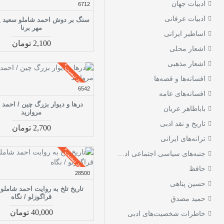
ادبیات جهان
6712
ادبیات عرفانی
سنگ بر دوش احمد شاملو سعید پ
مهر برنا
اساطیر ایرانی
2,100 تومان
اشعار محلی
اشعار مذهبی
موجود نیست*
افسانه‌ها و قصه‌ها
6542
افسانه‌های عامه
درها و دیوار بزرگ چین / احمد 
باباطاهر عریان
مروارید
تاریخ و نقد ادبی
2,700 تومان
ترانه‌های ایرانی
موجود نیست*
جنبه‌های سیاسی اجتماعی ادبیات فارسی
حافظ
28500
حسین پناهی
تاریخ تلخ به روایت احمد شاملو
قراگوزلو / نگاه
حمید مصدق
40,000 تومان
خاطرات شخصیت‌های ادبی