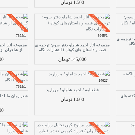
1,500 تومان
موجود نیست*
موجود نیست*
7622/1
5945/1
: ترجمه ی
گاه
مجموعه آثار احمد شاملو دفتر سوم: ترجمه ی
مجموعه آثار احمد
قصه و داستان های کوتاه / انتشارات نگاه
از شاعران بزر
145,000 تومان
,000
موجود نیست*
موجود نیست*
14627
7892/1
قطعنامه / احمد شاملو / مروارید
گفته های
شعر
1,600 تومان
,000
موجود نیست*
موجود نیست*