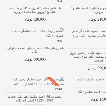
7513
جر و خاطره / احمد شاملو /
نقد شعر معاصر: امیرزاده کاشی ها (احمد
مروارید
شاملو) / پروین سلاجقه / مروارید
210 تومان
320,000 تومان
7892
شعر زمان ما 1: احمد شاملو / محمد حقوقی /
نگاه
 نمونه هایی از شعر امروز
و مقدمه: دکتر تورج رهنما /
500,000 تومان
ققنوس
390 تومان
موجود نیست*
5694/1
ه / احمد شاملو / نگاه
مجموعه آثار احمد شاملو دفتر یکم: شعرها
1, تومان
1378 - 1323 / انتشارات نگاه