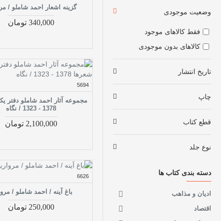
گزینه اشعار احمد شاملو / مر
وضعیت موجودی
340,000 تومان
فقط کالاهای موجود
کالاهای بدون موجودی
تاریخ انتشار
5694
چاپ
مجموعه آثار احمد شاملو دفتر یک
1378 - 1323 / نگاه
قطع کتاب
2,100,000 تومان
نوع جلد
دسته بندی کتاب ها
6626
باغ آینه / احمد شاملو / مروا
ادیان و مذاهب
250,000 تومان
اقتصاد